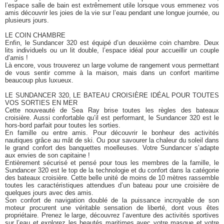
l’espace salle de bain est extrêmement utile lorsque vous emmenez vos
amis découvrir les joies de la vie sur l’eau pendant une longue journée, ou
plusieurs jours.
LE COIN CHAMBRE
Enfin, le Sundancer 320 est équipé d’un deuxième coin chambre. Deux
lits individuels ou un lit double, l’espace idéal pour accueillir un couple
d’amis !
Là encore, vous trouverez un large volume de rangement vous permettant
de vous sentir comme à la maison, mais dans un confort maritime
beaucoup plus luxueux.
LE SUNDANCER 320, LE BATEAU CROISIÈRE IDÉAL POUR TOUTES
VOS SORTIES EN MER
Cette nouveauté de Sea Ray brise toutes les règles des bateaux
croisière. Aussi confortable qu’il est performant, le Sundancer 320 est le
hors-bord parfait pour toutes les sorties.
En famille ou entre amis. Pour découvrir le bonheur des activités
nautiques grâce au mât de ski. Ou pour savourer la chaleur du soleil dans
le grand confort des banquettes moelleuses. Votre Sundancer s’adapte
aux envies de son capitaine !
Entièrement sécurisé et pensé pour tous les membres de la famille, le
Sundancer 320 est le top de la technologie et du confort dans la catégorie
des bateaux croisière. Cette belle unité de moins de 10 mètres rassemble
toutes les caractéristiques attendues d’un bateau pour une croisière de
quelques jours avec des amis.
Son confort de navigation doublé de la puissance incroyable de son
moteur procurent une véritable sensation de liberté, dont vous êtes
propriétaire. Prenez le large, découvrez l’aventure des activités sportives
sur l’eau et explorez les beautés maritimes avec votre masque et votre