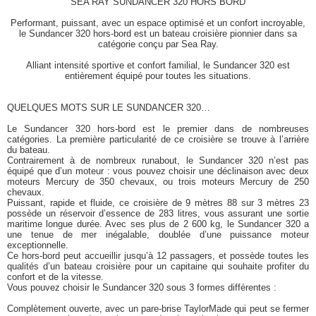
SEA RAY SUNDANCER 320 HORS BORD
Performant, puissant, avec un espace optimisé et un confort incroyable,
le Sundancer 320 hors-bord est un bateau croisière pionnier dans sa
catégorie conçu par Sea Ray.
Alliant intensité sportive et confort familial, le Sundancer 320 est
entièrement équipé pour toutes les situations.
QUELQUES MOTS SUR LE SUNDANCER 320…
Le Sundancer 320 hors-bord est le premier dans de nombreuses
catégories. La première particularité de ce croisière se trouve à l’arrière
du bateau.
Contrairement à de nombreux runabout, le Sundancer 320 n’est pas
équipé que d’un moteur : vous pouvez choisir une déclinaison avec deux
moteurs Mercury de 350 chevaux, ou trois moteurs Mercury de 250
chevaux.
Puissant, rapide et fluide, ce croisière de 9 mètres 88 sur 3 mètres 23
possède un réservoir d’essence de 283 litres, vous assurant une sortie
maritime longue durée. Avec ses plus de 2 600 kg, le Sundancer 320 a
une tenue de mer inégalable, doublée d’une puissance moteur
exceptionnelle.
Ce hors-bord peut accueillir jusqu’à 12 passagers, et possède toutes les
qualités d’un bateau croisière pour un capitaine qui souhaite profiter du
confort et de la vitesse.
Vous pouvez choisir le Sundancer 320 sous 3 formes différentes :
Complètement ouverte, avec un pare-brise TaylorMade qui peut se fermer