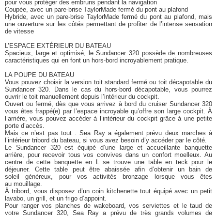
pour vous protéger des embruns pendant la navigation
Coupée, avec un pare-brise TaylorMade fermé du pont au plafond
Hybride, avec un pare-brise TaylorMade fermé du pont au plafond, mais
une ouverture sur les côtés permettant de profiter de l’intense sensation
de vitesse
L’ESPACE EXTÉRIEUR DU BATEAU
Spacieux, large et optimisé, le Sundancer 320 possède de nombreuses
caractéristiques qui en font un hors-bord incroyablement pratique.
LA POUPE DU BATEAU
Vous pouvez choisir la version toit standard fermé ou toit décapotable du
Sundancer 320. Dans le cas du hors-bord décapotable, vous pourrez
ouvrir le toit manuellement depuis l’intérieur du cockpit.
Ouvert ou fermé, dès que vous arrivez à bord du cruiser Sundancer 320
vous êtes frappé(e) par l’espace incroyable qu’offre son large cockpit. À
l’arrière, vous pouvez accéder à l’intérieur du cockpit grâce à une petite
porte d’accès.
Mais ce n’est pas tout : Sea Ray a également prévu deux marches à
l’intérieur tribord du bateau, si vous avez besoin d’y accéder par le côté.
Le Sundancer 320 est équipé d’une large et accueillante banquette
arrière, pour recevoir tous vos convives dans un confort moelleux. Au
centre de cette banquette en L se trouve une table en teck pour le
déjeuner. Cette table peut être abaissée afin d’obtenir un bain de
soleil généreux, pour vos activités bronzage lorsque vous êtes
au mouillage.
À tribord, vous disposez d’un coin kitchenette tout équipé avec un petit
lavabo, un grill, et un frigo d’appoint.
Pour ranger vos planches de wakeboard, vos serviettes et le taud de
votre Sundancer 320, Sea Ray a prévu de très grands volumes de