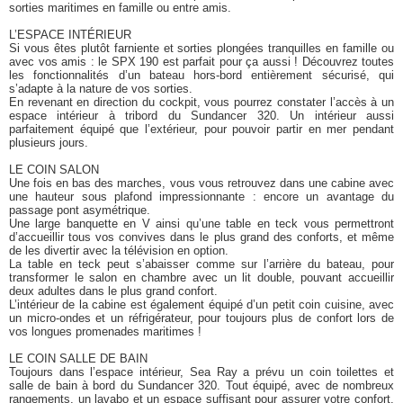
sorties maritimes en famille ou entre amis.
L’ESPACE INTÉRIEUR
Si vous êtes plutôt farniente et sorties plongées tranquilles en famille ou
avec vos amis : le SPX 190 est parfait pour ça aussi ! Découvrez toutes
les fonctionnalités d’un bateau hors-bord entièrement sécurisé, qui
s’adapte à la nature de vos sorties.
En revenant en direction du cockpit, vous pourrez constater l’accès à un
espace intérieur à tribord du Sundancer 320. Un intérieur aussi
parfaitement équipé que l’extérieur, pour pouvoir partir en mer pendant
plusieurs jours.
LE COIN SALON
Une fois en bas des marches, vous vous retrouvez dans une cabine avec
une hauteur sous plafond impressionnante : encore un avantage du
passage pont asymétrique.
Une large banquette en V ainsi qu’une table en teck vous permettront
d’accueillir tous vos convives dans le plus grand des conforts, et même
de les divertir avec la télévision en option.
La table en teck peut s’abaisser comme sur l’arrière du bateau, pour
transformer le salon en chambre avec un lit double, pouvant accueillir
deux adultes dans le plus grand confort.
L’intérieur de la cabine est également équipé d’un petit coin cuisine, avec
un micro-ondes et un réfrigérateur, pour toujours plus de confort lors de
vos longues promenades maritimes !
LE COIN SALLE DE BAIN
Toujours dans l’espace intérieur, Sea Ray a prévu un coin toilettes et
salle de bain à bord du Sundancer 320. Tout équipé, avec de nombreux
rangements, un lavabo et un espace suffisant pour assurer votre confort,