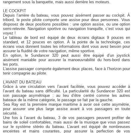
rangement sous la banquette, mais aussi derrière les moteurs.
LE COCKPIT
Depuis l’arrière du bateau, vous pouvez aisément passer au cockpit. À
tribord, le poste pilote comporte une assise pour deux personnes. Vous
disposez de deux positions possibles : une option assise, ou une option
semi-relevée. Navigation sportive ou navigation tranquille, c’est vous qui
voyez !
Le tableau de bord est équipé de deux écrans digitaux 9 pouces en
standard, et 12 pouces en option. À la pointe de la technologie, ces
écrans vous donnent toutes les informations dont vous avez besoin pour
assurer la fluidité de votre navigation, même sportive.
En option, le Sundancer 320 peut aussi être équipé d’un joystick
aisément maniable pour assurer la manoeuvrabilité du hors-bord dans
les ports.
L’assise passager comporte également deux places, face à l’horizon pour
tenir compagnie au pilote.
L’AVANT DU BATEAU
Grâce à une circulation vers l’avant facilitée, vous pouvez accéder à
l’avant du bateau sans difficulté. La particularité du Sundancer 320 est
son passage asymétrique : au lieu d’être centré comme les autres
bateaux de la même catégorie, le passage se fait par la gauche.
Sea Ray est la première marque maritime à avoir osé cette asymétrie,
pour assurer une plus large assise avant à vos passagers en toute
sécurité.
Une fois à l’avant du bateau, 3 de vos passagers peuvent profiter de
bains de soleil confortables, mais aussi de la musique que vous passez
sur le système stéréo du bateau. L’avant est équipé de nombreuses
enceintes et mains courantes, pour assurer la perfection de vos