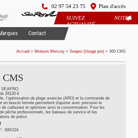
02 97 54 23 75
Plan d'accès
SUIVEZ NOTRE
ACTUALITÉ
Marques
Contact
Accueil
>
Moteurs Mercury
>
Seapro (Usage pro)
>
300 CMS
0 CMS
y SEAPRO
 de 29120 €
e, l’optimisation de plage avancée (ARO) et la commande de
t en boucle fermée permettent d'ajuster avec précision le
 de carburant et optimiser ainsi la consommation. Pour les
de pêche professionnels, les bateaux de service et les
tions de police
r
 : 300/224