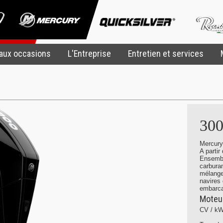
aux occasions
L'Entreprise
Entretien et services
30
Mercur
A partir
Ensembl
carburan
mélange
navires 
embarca
Moteu
CV / kW