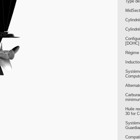
Type de
MidSect
Cylindr
Cylindré
Configu
[DOHC] 
Régime 
Inducti
Système 
Compute
Alterna
Carbura
minimu
Huile r
30 for C
Système
Guardia
Compati