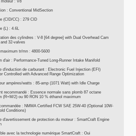
 moteur : V8
ion : Conventional MidSection
ée (CID/CC) : 279 CID
e (L) : 4.6L
ration des cylindres : V-8 [64 degree] with Dual Overhead Cam
and 32-valves
maximum tr/mn : 4800-5600
on d'air : Performance-Tuned Long-Runner Intake Manifold
d'induction de carburant : Electronic Fuel Injection (EFI)
r Controlled with Advanced Range Optimization
teur ampères/watts : 85-amp (1071 Watt) with Idle Charge
nt recommandé : Essence normale sans plomb 87 octane
m (R+M/2) ou 90 RON 10 % éthanol maximum
ecommandée : NMMA Certified FCW SAE 25W-40 (Optional 10W-
old Conditions)
 d'avertissement de protection du moteur : SmartCraft Engine
n
ble avec la technologie numérique SmartCraft : Oui