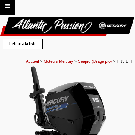
Retour à la liste
Accueil
>
Moteurs Mercury
>
Seapro (Usage pro)
>
F 15 EFI