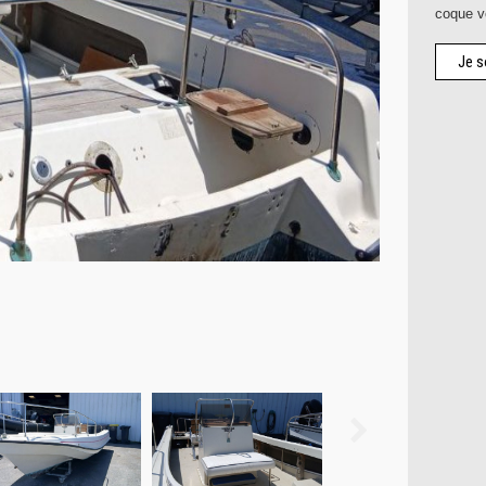
coque ve
Je s