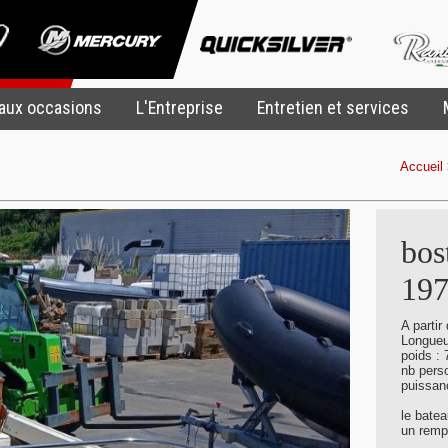
aux occasions
L'Entreprise
Entretien et services
Accueil
bos
19
A partir
Longueu
poids :
nb pers
puissan
le batea
un rempl