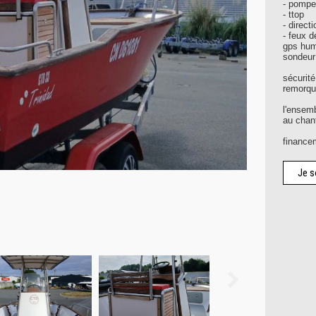
- pompe
- ttop
- direct
- feux d
gps hum
sondeur 
sécurité
remorqu
l'ensem
au chant
financem
Je s