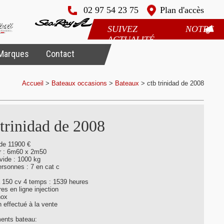
02 97 54 23 75
Plan d'accès
SUIVEZ NOTRE
ACTUALITÉ
Marques
Contact
Accueil
>
Bateaux occasions
>
Bateaux
>
ctb trinidad de 2008
 trinidad de 2008
 de 11900 €
r : 6m60 x 2m50
vide : 1000 kg
ersonnes : 7 en cat c
150 cv 4 temps : 1539 heures
res en ligne injection
nox
n effectué à la vente
ents bateau: