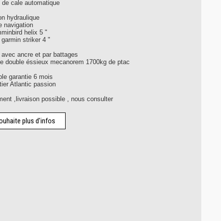
 de cale automatique
ion hydraulique
e navigation
minbird helix 5 "
garmin striker 4 "
 avec ancre et par battages
e double éssieux mecanorem 1700kg de ptac
ble garantie 6 mois
ier Atlantic passion
ent ,livraison possible , nous consulter
ouhaite plus d'infos